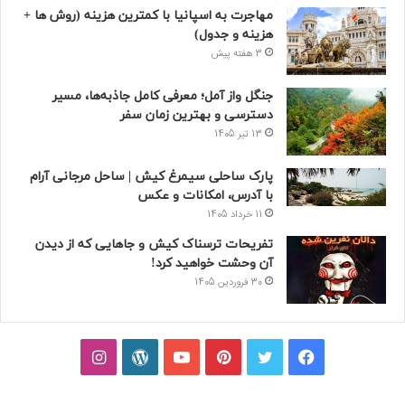
مهاجرت به اسپانیا با کمترین هزینه (روش ها +
هزینه و جدول)
3 هفته پیش
جنگل واز آمل؛ معرفی کامل جاذبه‌ها، مسیر
دسترسی و بهترین زمان سفر
13 تیر 1405
پارک ساحلی سیمرغ کیش | ساحل مرجانی آرام
با آدرس، امکانات و عکس
11 خرداد 1405
تفریحات ترسناک کیش و جاهایی که از دیدن
آن وحشت خواهید کرد!
30 فروردین 1405
فیسبوک
توییتر
پینتریست
یوتیوب
وردپرس
اینستاگرام