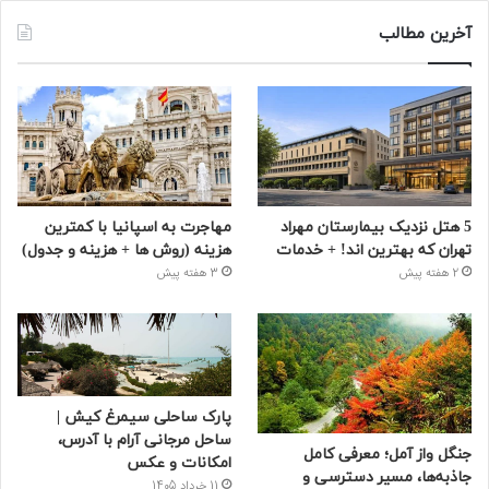
آخرین مطالب
5 هتل نزدیک بیمارستان مهراد
مهاجرت به اسپانیا با کمترین
تهران که بهترین‌ اند! + خدمات
هزینه (روش ها + هزینه و جدول)
2 هفته پیش
3 هفته پیش
پارک ساحلی سیمرغ کیش |
ساحل مرجانی آرام با آدرس،
جنگل واز آمل؛ معرفی کامل
امکانات و عکس
جاذبه‌ها، مسیر دسترسی و
11 خرداد 1405