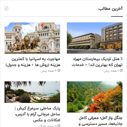
آخرین مطالب
5 هتل نزدیک بیمارستان مهراد
مهاجرت به اسپانیا با کمترین
تهران که بهترین‌ اند! + خدمات
هزینه (روش ها + هزینه و جدول)
2 هفته پیش
3 هفته پیش
پارک ساحلی سیمرغ کیش |
ساحل مرجانی آرام با آدرس،
جنگل واز آمل؛ معرفی کامل
امکانات و عکس
جاذبه‌ها، مسیر دسترسی و
11 خرداد 1405