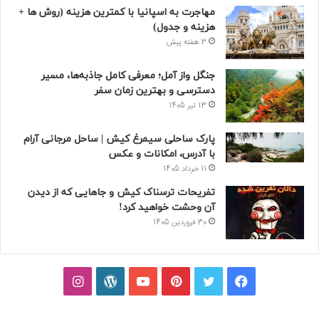
مهاجرت به اسپانیا با کمترین هزینه (روش ها +
هزینه و جدول)
3 هفته پیش
جنگل واز آمل؛ معرفی کامل جاذبه‌ها، مسیر
دسترسی و بهترین زمان سفر
13 تیر 1405
پارک ساحلی سیمرغ کیش | ساحل مرجانی آرام
با آدرس، امکانات و عکس
11 خرداد 1405
تفریحات ترسناک کیش و جاهایی که از دیدن
آن وحشت خواهید کرد!
30 فروردین 1405
فیسبوک
توییتر
پینتریست
یوتیوب
وردپرس
اینستاگرام