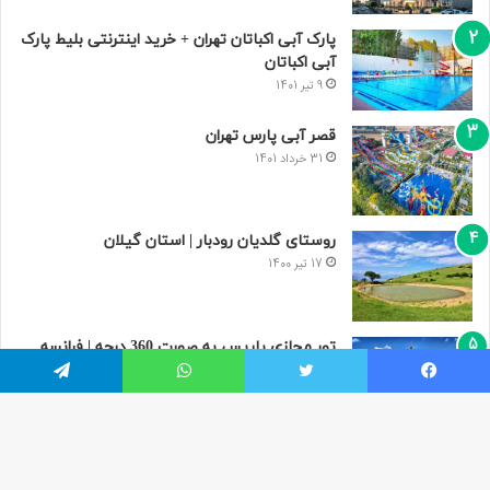
پارک آبی اکباتان تهران + خرید اینترنتی بلیط پارک
آبی اکباتان
9 تیر 1401
قصر آبی پارس تهران
31 خرداد 1401
روستای گلدیان رودبار | استان گیلان
17 تیر 1400
تور مجازی پاریس به صورت 360 درجه | فرانسه
9 مرداد 1400
یسبوک
توییتر
واتس آپ
تلگرام
دکمه