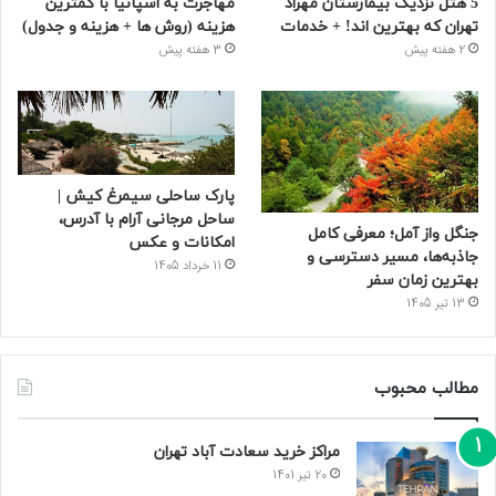
5 هتل نزدیک بیمارستان مهراد
مهاجرت به اسپانیا با کمترین
تهران که بهترین‌ اند! + خدمات
هزینه (روش ها + هزینه و جدول)
2 هفته پیش
3 هفته پیش
پارک ساحلی سیمرغ کیش |
ساحل مرجانی آرام با آدرس،
جنگل واز آمل؛ معرفی کامل
امکانات و عکس
جاذبه‌ها، مسیر دسترسی و
11 خرداد 1405
بهترین زمان سفر
13 تیر 1405
مطالب محبوب
مراکز خرید سعادت‌ آباد تهران
20 تیر 1401