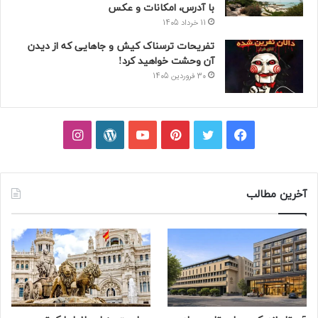
با آدرس، امکانات و عکس
11 خرداد 1405
تفریحات ترسناک کیش و جاهایی که از دیدن
آن وحشت خواهید کرد!
30 فروردین 1405
فیسبوک
توییتر
پینتریست
یوتیوب
وردپرس
اینستاگرام
آخرین مطالب