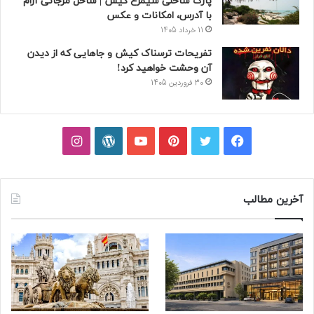
پارک ساحلی سیمرغ کیش | ساحل مرجانی آرام
با آدرس، امکانات و عکس
11 خرداد 1405
تفریحات ترسناک کیش و جاهایی که از دیدن
آن وحشت خواهید کرد!
30 فروردین 1405
فیسبوک
توییتر
پینتریست
یوتیوب
وردپرس
اینستاگرام
آخرین مطالب