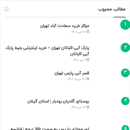
مطالب محبوب
مراکز خرید سعادت‌ آباد تهران
20 تیر 1401
پارک آبی اکباتان تهران + خرید اینترنتی بلیط پارک
آبی اکباتان
9 تیر 1401
قصر آبی پارس تهران
31 خرداد 1401
روستای گلدیان رودبار | استان گیلان
17 تیر 1400
تور مجازی پاریس به صورت 360 درجه | فرانسه