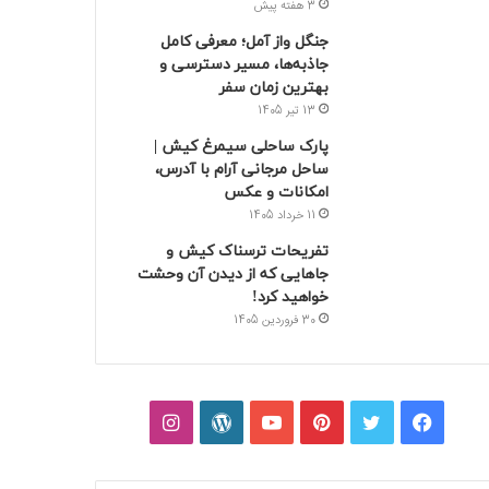
3 هفته پیش
جنگل واز آمل؛ معرفی کامل
جاذبه‌ها، مسیر دسترسی و
بهترین زمان سفر
13 تیر 1405
پارک ساحلی سیمرغ کیش |
ساحل مرجانی آرام با آدرس،
امکانات و عکس
11 خرداد 1405
تفریحات ترسناک کیش و
جاهایی که از دیدن آن وحشت
خواهید کرد!
30 فروردین 1405
فیسبوک
توییتر
پینتریست
یوتیوب
وردپرس
اینستاگرام