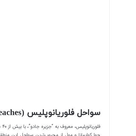
سواحل فلوریانوپلیس (Florianópolis Beaches)
فلو
جوا کوایمانا و مول از محبوب‌ترین سواحل این منطق