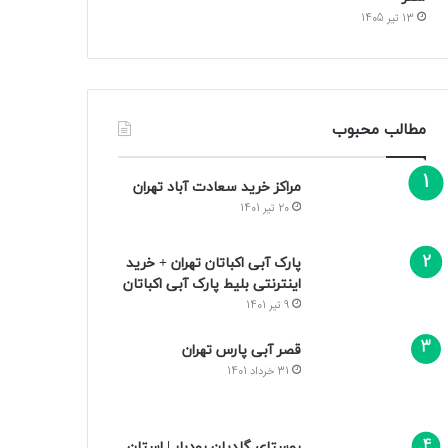
13 تیر 1405
مطالب محبوب
مراکز خرید سعادت‌ آباد تهران
20 تیر 1401
پارک آبی اکباتان تهران + خرید
اینترنتی بلیط پارک آبی اکباتان
9 تیر 1401
قصر آبی پارس تهران
31 خرداد 1401
روستای گلدیان رودبار | استان