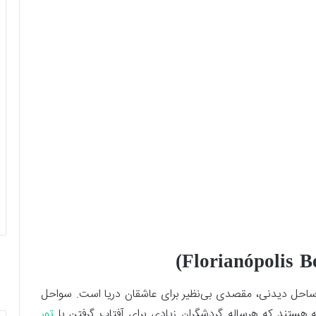
ریانوپلیس، معروف به “جزیره جادو”، با بیش از ۴۰ ساحل دیدنی، مقصدی بی‌نظیر برای عاشقان دریا است. سواحل
ه هستند که هرساله گردشگران زیادی برای آفتاب گرفتن با
تور