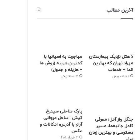
آخرین مطالب
5 هتل نزدیک بیمارستان
مهاجرت به اسپانیا با
مهراد تهران که بهترین‌
کمترین هزینه (روش ها
اند! + خدمات
+ هزینه و جدول)
2 هفته پیش
3 هفته پیش
پارک ساحلی سیمرغ
کیش | ساحل مرجانی
جنگل واز آمل؛ معرفی
آرام با آدرس، امکانات و
کامل جاذبه‌ها، مسیر
عکس
دسترسی و بهترین زمان
11 خرداد 1405
سفر