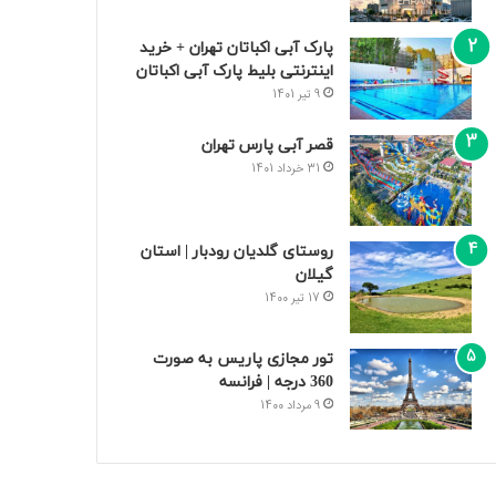
پارک آبی اکباتان تهران + خرید
اینترنتی بلیط پارک آبی اکباتان
9 تیر 1401
قصر آبی پارس تهران
31 خرداد 1401
روستای گلدیان رودبار | استان
گیلان
17 تیر 1400
تور مجازی پاریس به صورت
360 درجه | فرانسه
9 مرداد 1400