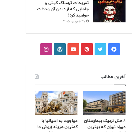
تفریحات ترسناک کیش و
جاهایی که از دیدن آن وحشت
خواهید کرد!
30 فروردین 1405
فیسبوک
توییتر
پینتریست
یوتیوب
وردپرس
اینستاگرام
آخرین مطالب
5 هتل نزدیک بیمارستان
مهاجرت به اسپانیا با
مهراد تهران که بهترین‌
کمترین هزینه (روش ها