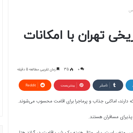
کس
خی تهران با امکانات
0
35
زمان تقریبی مطالعه 5 دقیقه
تامبلر
پینتریست
Reddit
پذیرای مسافران هستند.
سال 1403 از اقتصادی تا لوکس متغیر است. برای مثال هزینه یک شب اقامت در گراند هتل