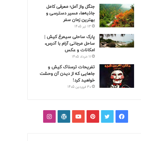
جنگل واز آمل؛ معرفی کامل
جاذبه‌ها، مسیر دسترسی و
بهترین زمان سفر
13 تیر 1405
پارک ساحلی سیمرغ کیش |
ساحل مرجانی آرام با آدرس،
امکانات و عکس
11 خرداد 1405
تفریحات ترسناک کیش و
جاهایی که از دیدن آن وحشت
خواهید کرد!
30 فروردین 1405
فیسبوک
توییتر
پینتریست
یوتیوب
وردپرس
اینستاگرام