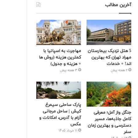
آخرین مطالب
5 هتل نزدیک بیمارستان
مهاجرت به اسپانیا با
مهراد تهران که بهترین‌
کمترین هزینه (روش ها
اند! + خدمات
+ هزینه و جدول)
2 هفته پیش
3 هفته پیش
پارک ساحلی سیمرغ
کیش | ساحل مرجانی
جنگل واز آمل؛ معرفی
آرام با آدرس، امکانات و
کامل جاذبه‌ها، مسیر
عکس
دسترسی و بهترین زمان
11 خرداد 1405
سفر