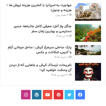
مهاجرت به اسپانیا با کمترین هزینه (روش ها +
هزینه و جدول)
3 هفته پیش
جنگل واز آمل؛ معرفی کامل جاذبه‌ها، مسیر
دسترسی و بهترین زمان سفر
13 تیر 1405
پارک ساحلی سیمرغ کیش | ساحل مرجانی آرام
با آدرس، امکانات و عکس
11 خرداد 1405
تفریحات ترسناک کیش و جاهایی که از دیدن
آن وحشت خواهید کرد!
30 فروردین 1405
فیسبوک
توییتر
پینتریست
یوتیوب
وردپرس
اینستاگرام