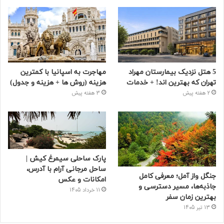
5 هتل نزدیک بیمارستان مهراد
مهاجرت به اسپانیا با کمترین
تهران که بهترین‌ اند! + خدمات
هزینه (روش ها + هزینه و جدول)
2 هفته پیش
3 هفته پیش
پارک ساحلی سیمرغ کیش |
ساحل مرجانی آرام با آدرس،
جنگل واز آمل؛ معرفی کامل
امکانات و عکس
جاذبه‌ها، مسیر دسترسی و
11 خرداد 1405
بهترین زمان سفر
13 تیر 1405