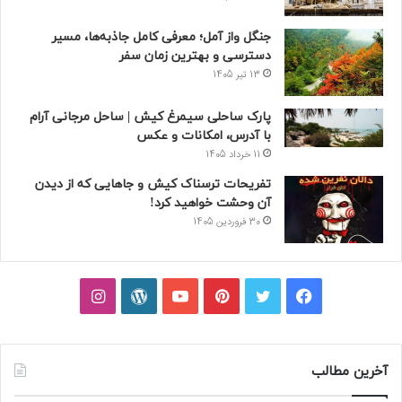
جنگل واز آمل؛ معرفی کامل جاذبه‌ها، مسیر
دسترسی و بهترین زمان سفر
13 تیر 1405
پارک ساحلی سیمرغ کیش | ساحل مرجانی آرام
با آدرس، امکانات و عکس
11 خرداد 1405
تفریحات ترسناک کیش و جاهایی که از دیدن
آن وحشت خواهید کرد!
30 فروردین 1405
فیسبوک
توییتر
پینتریست
یوتیوب
وردپرس
اینستاگرام
آخرین مطالب