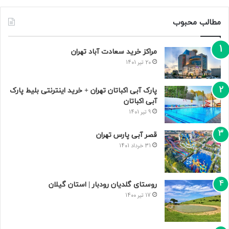
مطالب محبوب
مراکز خرید سعادت‌ آباد تهران
20 تیر 1401
پارک آبی اکباتان تهران + خرید اینترنتی بلیط پارک
آبی اکباتان
9 تیر 1401
قصر آبی پارس تهران
31 خرداد 1401
روستای گلدیان رودبار | استان گیلان
17 تیر 1400