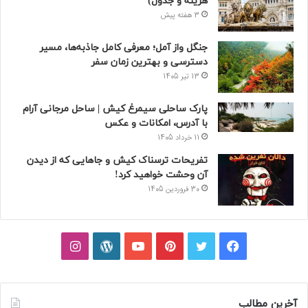
هزینه و جدول)
3 هفته پیش
جنگل واز آمل؛ معرفی کامل جاذبه‌ها، مسیر
دسترسی و بهترین زمان سفر
13 تیر 1405
پارک ساحلی سیمرغ کیش | ساحل مرجانی آرام
با آدرس، امکانات و عکس
11 خرداد 1405
تفریحات ترسناک کیش و جاهایی که از دیدن
آن وحشت خواهید کرد!
30 فروردین 1405
فیسبوک
توییتر
پینتریست
یوتیوب
وردپرس
اینستاگرام
آخرین مطالب