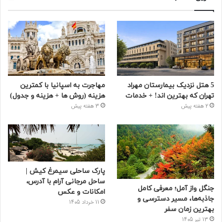
5 هتل نزدیک بیمارستان مهراد
مهاجرت به اسپانیا با کمترین
تهران که بهترین‌ اند! + خدمات
هزینه (روش ها + هزینه و جدول)
2 هفته پیش
3 هفته پیش
پارک ساحلی سیمرغ کیش |
ساحل مرجانی آرام با آدرس،
جنگل واز آمل؛ معرفی کامل
امکانات و عکس
جاذبه‌ها، مسیر دسترسی و
11 خرداد 1405
بهترین زمان سفر
13 تیر 1405