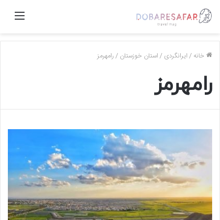
منو
خانه
/
ایرانگردی
/
استان خوزستان
/
رامهرمز
رامهرمز