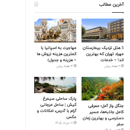
آخرین مطالب
5 هتل نزدیک بیمارستان
مهاجرت به اسپانیا با
مهراد تهران که بهترین‌
کمترین هزینه (روش ها
اند! + خدمات
+ هزینه و جدول)
2 هفته پیش
3 هفته پیش
پارک ساحلی سیمرغ
کیش | ساحل مرجانی
جنگل واز آمل؛ معرفی
آرام با آدرس، امکانات و
کامل جاذبه‌ها، مسیر
عکس
دسترسی و بهترین زمان
11 خرداد 1405
سفر