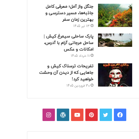
جنگل واز آمل؛ معرفی کامل
جاذبه‌ها، مسیر دسترسی و
بهترین زمان سفر
13 تیر 1405
پارک ساحلی سیمرغ کیش |
ساحل مرجانی آرام با آدرس،
امکانات و عکس
11 خرداد 1405
تفریحات ترسناک کیش و
جاهایی که از دیدن آن وحشت
خواهید کرد!
30 فروردین 1405
فیسبوک
توییتر
پینتریست
یوتیوب
وردپرس
اینستاگرام