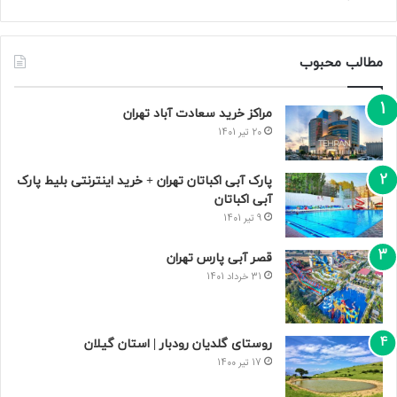
مطالب محبوب
مراکز خرید سعادت‌ آباد تهران
20 تیر 1401
پارک آبی اکباتان تهران + خرید اینترنتی بلیط پارک
آبی اکباتان
9 تیر 1401
قصر آبی پارس تهران
31 خرداد 1401
روستای گلدیان رودبار | استان گیلان
17 تیر 1400