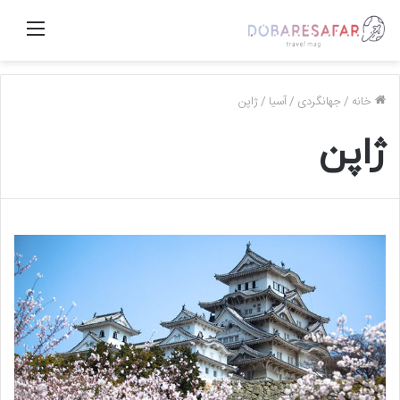
منو
خانه
/
جهانگردی
/
آسیا
/
ژاپن
ژاپن