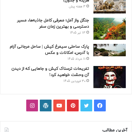
هزینه و جدول)
3 هفته پیش
جنگل واز آمل؛ معرفی کامل جاذبه‌ها، مسیر
دسترسی و بهترین زمان سفر
13 تیر 1405
پارک ساحلی سیمرغ کیش | ساحل مرجانی آرام
با آدرس، امکانات و عکس
11 خرداد 1405
تفریحات ترسناک کیش و جاهایی که از دیدن
آن وحشت خواهید کرد!
30 فروردین 1405
فیسبوک
توییتر
پینتریست
یوتیوب
وردپرس
اینستاگرام
آخرین مطالب