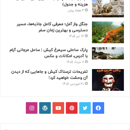
هزینه و جدول)
3 هفته پیش
جنگل واز آمل؛ معرفی کامل جاذبه‌ها، مسیر
دسترسی و بهترین زمان سفر
13 تیر 1405
پارک ساحلی سیمرغ کیش | ساحل مرجانی آرام
با آدرس، امکانات و عکس
11 خرداد 1405
تفریحات ترسناک کیش و جاهایی که از دیدن
آن وحشت خواهید کرد!
30 فروردین 1405
فیسبوک
توییتر
پینتریست
یوتیوب
وردپرس
اینستاگرام