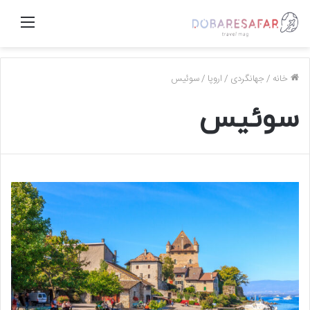
منو
خانه
/
جهانگردی
/
اروپا
/
سوئیس
سوئیس