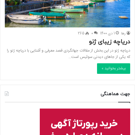
رها
1 دی 1400
0
265
دریاچه زیبای ژنو
دریاچه ژنو در این بخش از مقالات جهانگردی قصد معرفی و آشنایی با دریاچه ژنو را
که یکی از جاهای دیدنی سوئیس است…
بیشتر بخوانید »
جهت هماهنگی