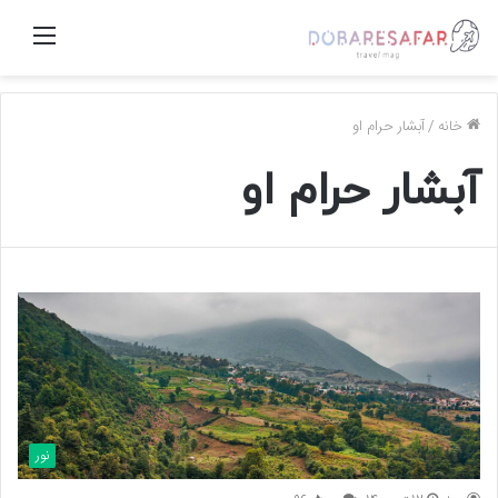
منو
خانه
/
آبشار حرام او
آبشار حرام او
نور