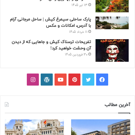
13 تیر 1405
پارک ساحلی سیمرغ کیش | ساحل مرجانی آرام
با آدرس، امکانات و عکس
11 خرداد 1405
تفریحات ترسناک کیش و جاهایی که از دیدن
آن وحشت خواهید کرد!
30 فروردین 1405
فیسبوک
توییتر
پینتریست
یوتیوب
وردپرس
اینستاگرام
آخرین مطالب