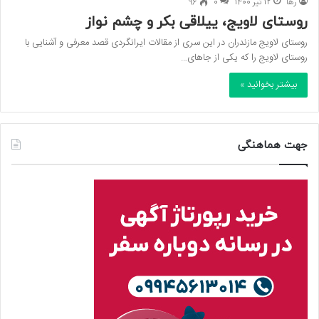
رها
12 تیر 1400
0
96
روستای لاویج، ییلاقی بکر و چشم نواز
روستای لاویج مازندران در این سری از مقالات ایرانگردی قصد معرفی و آشنایی با
روستای لاویج را که یکی از جاهای…
بیشتر بخوانید »
جهت هماهنگی