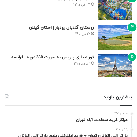
31 خرداد 1401
روستای گلدیان رودبار | استان گیلان
17 تیر 1400
تور مجازی پاریس به صورت 360 درجه | فرانسه
9 مرداد 1400
بیشترین بازدید
20 تیر 1401
مراکز خرید سعادت‌ آباد تهران
9 تیر 1401
پارک آبی اکباتان تهران + خرید اینترنتی بلیط پارک آبی اکباتان