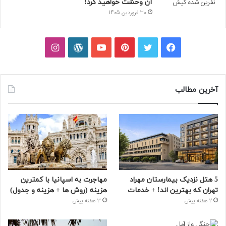
آن وحشت خواهید کرد!
30 فروردین 1405
فیسبوک
توییتر
پینتریست
یوتیوب
وردپرس
اینستاگرام
آخرین مطالب
5 هتل نزدیک بیمارستان مهراد
مهاجرت به اسپانیا با کمترین
تهران که بهترین‌ اند! + خدمات
هزینه (روش ها + هزینه و جدول)
2 هفته پیش
3 هفته پیش