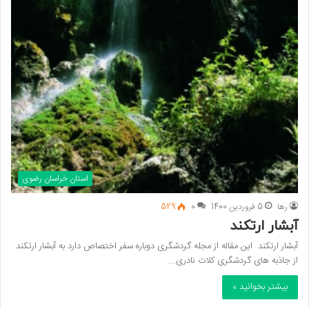
استان خراسان رضوی
رها
5 فروردین 1400
0
529
آبشار ارتکند
آبشار ارتکند این مقاله از مجله گردشگری دوباره سفر اختصاص دارد به آبشار ارتکند
از جاذبه های گردشگری کلات نادری.…
بیشتر بخوانید »