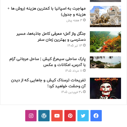
مهاجرت به اسپانیا با کمترین هزینه (روش ها +
هزینه و جدول)
3 هفته پیش
جنگل واز آمل؛ معرفی کامل جاذبه‌ها، مسیر
دسترسی و بهترین زمان سفر
13 تیر 1405
پارک ساحلی سیمرغ کیش | ساحل مرجانی آرام
با آدرس، امکانات و عکس
11 خرداد 1405
تفریحات ترسناک کیش و جاهایی که از دیدن
آن وحشت خواهید کرد!
30 فروردین 1405
فیسبوک
توییتر
پینتریست
یوتیوب
وردپرس
اینستاگرام