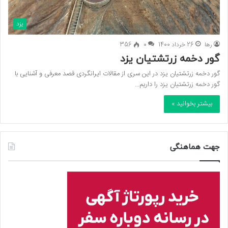
یزد
رها
26 خرداد 1400
0
356
گور دخمه زرتشتیان یزد
گور دخمه زرتشتیان یزد در این سری از مقالات ایرانگردی قصد معرفی و آشنایی با
گور دخمه زرتشتیان یزد را داریم…
بیشتر بخوانید »
جهت هماهنگی