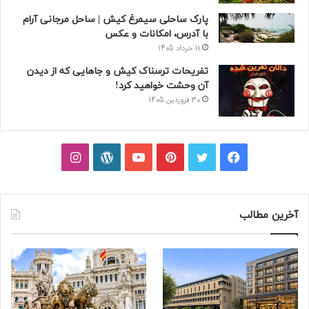
پارک ساحلی سیمرغ کیش | ساحل مرجانی آرام
با آدرس، امکانات و عکس
11 خرداد 1405
تفریحات ترسناک کیش و جاهایی که از دیدن
آن وحشت خواهید کرد!
30 فروردین 1405
فیسبوک
توییتر
پینتریست
یوتیوب
وردپرس
اینستاگرام
آخرین مطالب