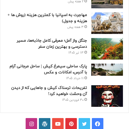
2 هفته پیش
مهاجرت به اسپانیا با کمترین هزینه (روش ها +
هزینه و جدول)
3 هفته پیش
جنگل واز آمل؛ معرفی کامل جاذبه‌ها، مسیر
دسترسی و بهترین زمان سفر
13 تیر 1405
پارک ساحلی سیمرغ کیش | ساحل مرجانی آرام
با آدرس، امکانات و عکس
11 خرداد 1405
تفریحات ترسناک کیش و جاهایی که از دیدن
آن وحشت خواهید کرد!
30 فروردین 1405
فیسبوک
توییتر
پینتریست
یوتیوب
وردپرس
اینستاگرام