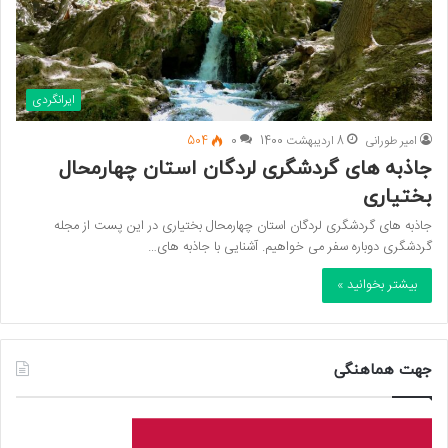
ایرانگردی
امیر طورانی
8 اردیبهشت 1400
0
504
جاذبه های گردشگری لردگان استان چهارمحال
بختیاری
جاذبه های گردشگری لردگان استان چهارمحال بختیاری در این پست از مجله
گردشگری دوباره سفر می خواهیم. آشنایی با جاذبه های…
بیشتر بخوانید »
جهت هماهنگی