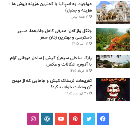
مهاجرت به اسپانیا با کمترین هزینه (روش ها +
هزینه و جدول)
3 هفته پیش
جنگل واز آمل؛ معرفی کامل جاذبه‌ها، مسیر
دسترسی و بهترین زمان سفر
13 تیر 1405
پارک ساحلی سیمرغ کیش | ساحل مرجانی آرام
با آدرس، امکانات و عکس
11 خرداد 1405
تفریحات ترسناک کیش و جاهایی که از دیدن
آن وحشت خواهید کرد!
30 فروردین 1405
فیسبوک
توییتر
پینتریست
یوتیوب
وردپرس
اینستاگرام