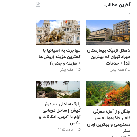
آخرین مطالب
5 هتل نزدیک بیمارستان
مهاجرت به اسپانیا با
مهراد تهران که بهترین‌
کمترین هزینه (روش ها
اند! + خدمات
+ هزینه و جدول)
2 هفته پیش
3 هفته پیش
پارک ساحلی سیمرغ
کیش | ساحل مرجانی
جنگل واز آمل؛ معرفی
آرام با آدرس، امکانات و
کامل جاذبه‌ها، مسیر
عکس
دسترسی و بهترین زمان
11 خرداد 1405
سفر