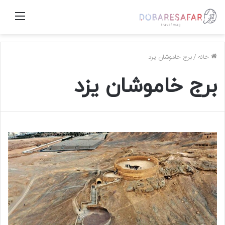
منو
خانه
/
برج خاموشان یزد
برج خاموشان یزد