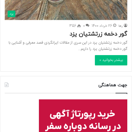
یزد
رها
26 خرداد 1400
0
356
گور دخمه زرتشتیان یزد
گور دخمه زرتشتیان یزد در این سری از مقالات ایرانگردی قصد معرفی و آشنایی با
گور دخمه زرتشتیان یزد را داریم…
بیشتر بخوانید »
جهت هماهنگی