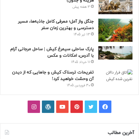
هزینه و جدول)
3 هفته پیش
جنگل واز آمل؛ معرفی کامل جاذبه‌ها، مسیر
دسترسی و بهترین زمان سفر
13 تیر 1405
پارک ساحلی سیمرغ کیش | ساحل مرجانی آرام
با آدرس، امکانات و عکس
11 خرداد 1405
تفریحات ترسناک کیش و جاهایی که از دیدن
آن وحشت خواهید کرد!
30 فروردین 1405
فیسبوک
توییتر
پینتریست
یوتیوب
وردپرس
اینستاگرام
آخرین مطالب