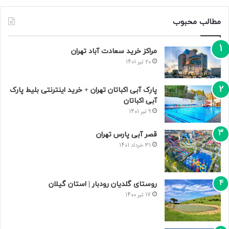
مطالب محبوب
مراکز خرید سعادت‌ آباد تهران
20 تیر 1401
پارک آبی اکباتان تهران + خرید اینترنتی بلیط پارک
آبی اکباتان
9 تیر 1401
قصر آبی پارس تهران
31 خرداد 1401
روستای گلدیان رودبار | استان گیلان
17 تیر 1400