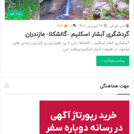
سواد کوه
امیر طورانی
26 فروردین 1400
0
856
گردشگری آبشار اسکلیم -گالشکلا- مازندران
گردشگری آبشار اسکلیم – گالشکلا یکی از بی نظیرترین و بکرترین دیدنی های
موجود، در طبیعت آبشار اسکلیم میباشد. این…
بیشتر بخوانید »
جهت هماهنگی