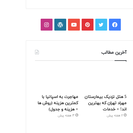
فیسبوک
توییتر
پینتریست
یوتیوب
وردپرس
اینستاگرام
آخرین مطالب
5 هتل نزدیک بیمارستان
مهاجرت به اسپانیا با
مهراد تهران که بهترین‌
کمترین هزینه (روش ها
اند! + خدمات
+ هزینه و جدول)
2 هفته پیش
3 هفته پیش