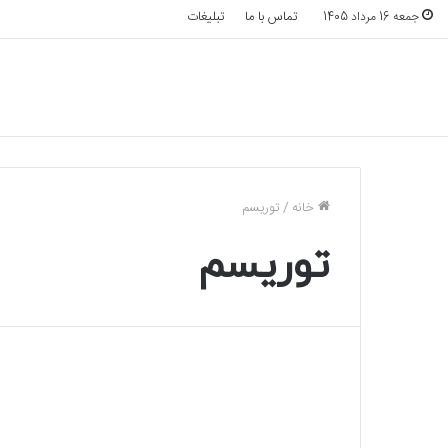
تماس با ما
تبلیغات
جمعه 16 مرداد 1405
خانه
/
توریسم
توریسم