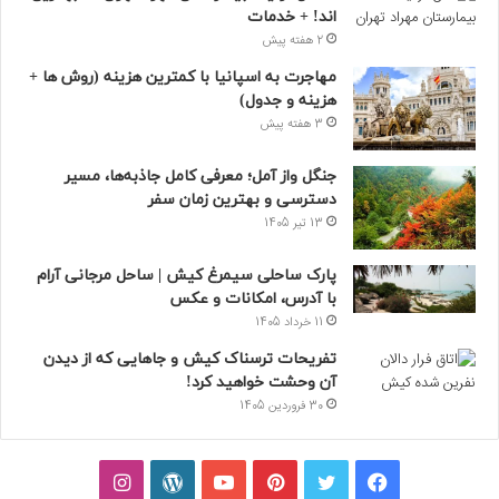
اند! + خدمات
2 هفته پیش
مهاجرت به اسپانیا با کمترین هزینه (روش ها +
هزینه و جدول)
3 هفته پیش
جنگل واز آمل؛ معرفی کامل جاذبه‌ها، مسیر
دسترسی و بهترین زمان سفر
13 تیر 1405
پارک ساحلی سیمرغ کیش | ساحل مرجانی آرام
با آدرس، امکانات و عکس
11 خرداد 1405
تفریحات ترسناک کیش و جاهایی که از دیدن
آن وحشت خواهید کرد!
30 فروردین 1405
فیسبوک
توییتر
پینتریست
یوتیوب
وردپرس
اینستاگرام