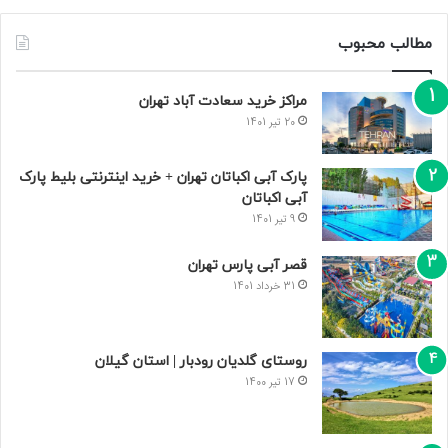
مطالب محبوب
مراکز خرید سعادت‌ آباد تهران
20 تیر 1401
پارک آبی اکباتان تهران + خرید اینترنتی بلیط پارک
آبی اکباتان
9 تیر 1401
قصر آبی پارس تهران
31 خرداد 1401
روستای گلدیان رودبار | استان گیلان
17 تیر 1400