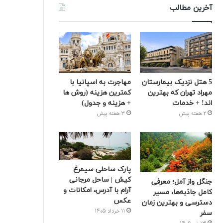
آخرین مطالب
5 هتل نزدیک بیمارستان
مهاجرت به اسپانیا با
مهراد تهران که بهترین‌
کمترین هزینه (روش ها
اند! + خدمات
+ هزینه و جدول)
2 هفته پیش
3 هفته پیش
پارک ساحلی سیمرغ
کیش | ساحل مرجانی
جنگل واز آمل؛ معرفی
آرام با آدرس، امکانات و
کامل جاذبه‌ها، مسیر
عکس
دسترسی و بهترین زمان
11 خرداد 1405
سفر