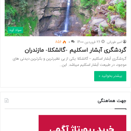
سواد کوه
امیر طورانی
26 فروردین 1400
0
856
گردشگری آبشار اسکلیم -گالشکلا- مازندران
گردشگری آبشار اسکلیم – گالشکلا یکی از بی نظیرترین و بکرترین دیدنی های
موجود، در طبیعت آبشار اسکلیم میباشد. این…
بیشتر بخوانید »
جهت هماهنگی