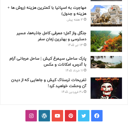
مهاجرت به اسپانیا با کمترین هزینه (روش ها +
هزینه و جدول)
3 هفته پیش
جنگل واز آمل؛ معرفی کامل جاذبه‌ها، مسیر
دسترسی و بهترین زمان سفر
13 تیر 1405
پارک ساحلی سیمرغ کیش | ساحل مرجانی آرام
با آدرس، امکانات و عکس
11 خرداد 1405
تفریحات ترسناک کیش و جاهایی که از دیدن
آن وحشت خواهید کرد!
30 فروردین 1405
فیسبوک
توییتر
پینتریست
یوتیوب
وردپرس
اینستاگرام