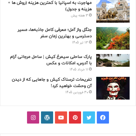
مهاجرت به اسپانیا با کمترین هزینه (روش ها +
هزینه و جدول)
3 هفته پیش
جنگل واز آمل؛ معرفی کامل جاذبه‌ها، مسیر
دسترسی و بهترین زمان سفر
13 تیر 1405
پارک ساحلی سیمرغ کیش | ساحل مرجانی آرام
با آدرس، امکانات و عکس
11 خرداد 1405
تفریحات ترسناک کیش و جاهایی که از دیدن
آن وحشت خواهید کرد!
30 فروردین 1405
فیسبوک
توییتر
پینتریست
یوتیوب
وردپرس
اینستاگرام