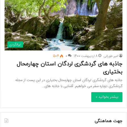
ایرانگردی
امیر طورانی
8 اردیبهشت 1400
0
504
جاذبه های گردشگری لردگان استان چهارمحال
بختیاری
جاذبه های گردشگری لردگان استان چهارمحال بختیاری در این پست از مجله
گردشگری دوباره سفر می خواهیم. آشنایی با جاذبه های…
بیشتر بخوانید »
جهت هماهنگی