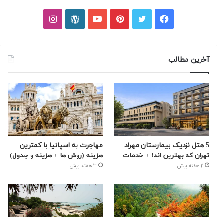
فیسبوک
توییتر
پینتریست
یوتیوب
وردپرس
اینستاگرام
آخرین مطالب
5 هتل نزدیک بیمارستان مهراد
مهاجرت به اسپانیا با کمترین
تهران که بهترین‌ اند! + خدمات
هزینه (روش ها + هزینه و جدول)
2 هفته پیش
3 هفته پیش