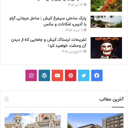
13 تیر 1405
پارک ساحلی سیمرغ کیش | ساحل مرجانی آرام
با آدرس، امکانات و عکس
11 خرداد 1405
تفریحات ترسناک کیش و جاهایی که از دیدن
آن وحشت خواهید کرد!
30 فروردین 1405
فیسبوک
توییتر
پینتریست
یوتیوب
وردپرس
اینستاگرام
آخرین مطالب