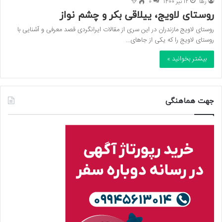
رها
12 تیر 1400
0
96
روستای لاویج، ییلاقی بکر و چشم نواز
روستای لاویج مازندران در این سری از مقالات ایرانگردی قصد معرفی و آشنایی با
روستای لاویج را که یکی از جاهای…
بیشتر بخوانید »
جهت هماهنگی