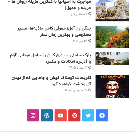
مهاجرت به اسپانیا با کمترین هزینه (روش ها +
هزینه و جدول)
2 هفته پیش
جنگل واز آمل؛ معرفی کامل جاذبه‌ها، مسیر
دسترسی و بهترین زمان سفر
13 تیر 1405
پارک ساحلی سیمرغ کیش | ساحل مرجانی آرام
با آدرس، امکانات و عکس
11 خرداد 1405
تفریحات ترسناک کیش و جاهایی که از دیدن
آن وحشت خواهید کرد!
30 فروردین 1405
فیسبوک
توییتر
پینتریست
یوتیوب
وردپرس
اینستاگرام