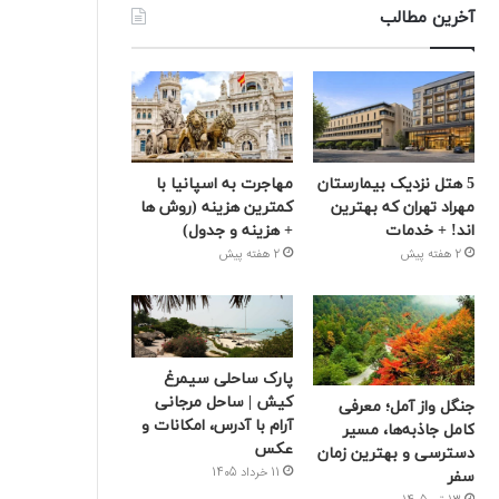
آخرین مطالب
5 هتل نزدیک بیمارستان
مهاجرت به اسپانیا با
مهراد تهران که بهترین‌
کمترین هزینه (روش ها
اند! + خدمات
+ هزینه و جدول)
2 هفته پیش
2 هفته پیش
پارک ساحلی سیمرغ
کیش | ساحل مرجانی
جنگل واز آمل؛ معرفی
آرام با آدرس، امکانات و
کامل جاذبه‌ها، مسیر
عکس
دسترسی و بهترین زمان
11 خرداد 1405
سفر