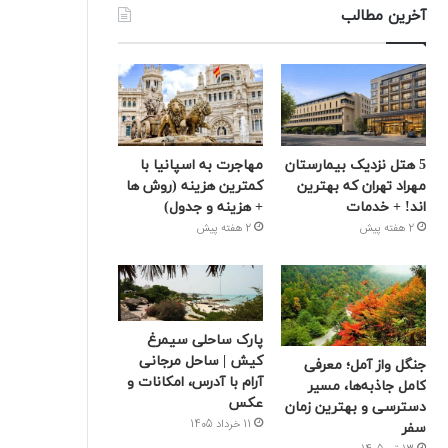
آخرین مطالب
5 هتل نزدیک بیمارستان
مهاجرت به اسپانیا با
مهراد تهران که بهترین‌
کمترین هزینه (روش ها
اند! + خدمات
+ هزینه و جدول)
2 هفته پیش
2 هفته پیش
پارک ساحلی سیمرغ
کیش | ساحل مرجانی
جنگل واز آمل؛ معرفی
آرام با آدرس، امکانات و
کامل جاذبه‌ها، مسیر
عکس
دسترسی و بهترین زمان
11 خرداد 1405
سفر