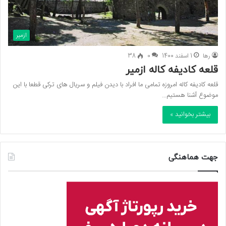
ازمیر
رها
1 اسفند 1400
0
38
قلعه کادیفه کاله ازمیر
قلعه کادیفه کاله امروزه تمامی ما افراد با ديدن فيلم و سريال های تركی قطعا با اين
موضوع آشنا هستيم…
بیشتر بخوانید »
جهت هماهنگی