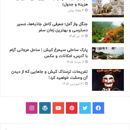
هزینه و جدول)
3 هفته پیش
جنگل واز آمل؛ معرفی کامل جاذبه‌ها، مسیر
دسترسی و بهترین زمان سفر
13 تیر 1405
پارک ساحلی سیمرغ کیش | ساحل مرجانی آرام
با آدرس، امکانات و عکس
11 خرداد 1405
تفریحات ترسناک کیش و جاهایی که از دیدن
آن وحشت خواهید کرد!
30 فروردین 1405
فیسبوک
توییتر
پینتریست
یوتیوب
وردپرس
اینستاگرام