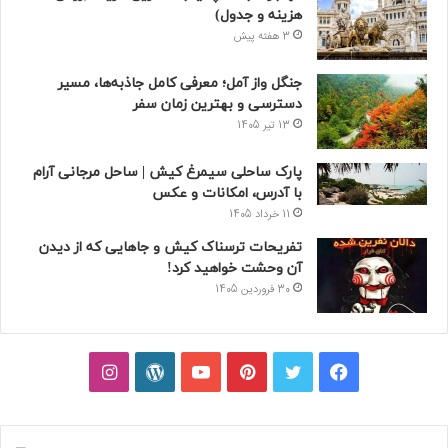
هزینه و جدول)
3 هفته پیش
جنگل واز آمل؛ معرفی کامل جاذبه‌ها، مسیر
دسترسی و بهترین زمان سفر
13 تیر 1405
پارک ساحلی سیمرغ کیش | ساحل مرجانی آرام
با آدرس، امکانات و عکس
11 خرداد 1405
تفریحات ترسناک کیش و جاهایی که از دیدن
آن وحشت خواهید کرد!
30 فروردین 1405
فیسبوک
توییتر
پینتریست
یوتیوب
وردپرس
اینستاگرام