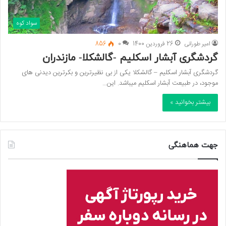
سواد کوه
امیر طورانی
26 فروردین 1400
0
856
گردشگری آبشار اسکلیم -گالشکلا- مازندران
گردشگری آبشار اسکلیم – گالشکلا یکی از بی نظیرترین و بکرترین دیدنی های
موجود، در طبیعت آبشار اسکلیم میباشد. این…
بیشتر بخوانید »
جهت هماهنگی