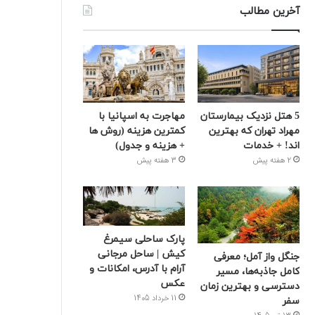
آخرین مطالب
5 هتل نزدیک بیمارستان
مهاجرت به اسپانیا با
مهراد تهران که بهترین‌
کمترین هزینه (روش ها
اند! + خدمات
+ هزینه و جدول)
2 هفته پیش
3 هفته پیش
پارک ساحلی سیمرغ
کیش | ساحل مرجانی
جنگل واز آمل؛ معرفی
آرام با آدرس، امکانات و
کامل جاذبه‌ها، مسیر
عکس
دسترسی و بهترین زمان
11 خرداد 1405
سفر