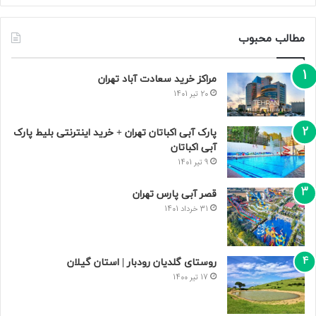
مطالب محبوب
مراکز خرید سعادت‌ آباد تهران
20 تیر 1401
پارک آبی اکباتان تهران + خرید اینترنتی بلیط پارک
آبی اکباتان
9 تیر 1401
قصر آبی پارس تهران
31 خرداد 1401
روستای گلدیان رودبار | استان گیلان
17 تیر 1400