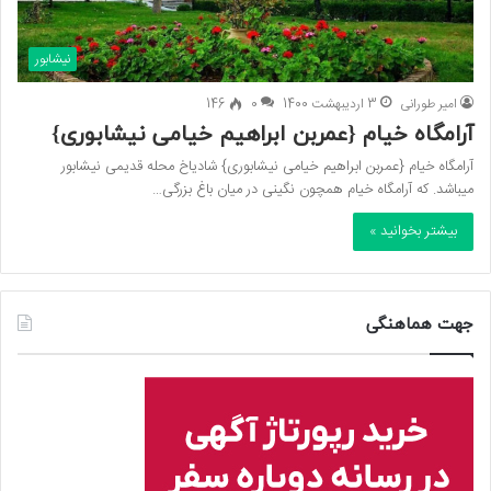
نیشابور
امیر طورانی
3 اردیبهشت 1400
0
146
آرامگاه خیام {عمربن ابراهیم خیامی نیشابوری}
آرامگاه خیام {عمربن ابراهیم خیامی نیشابوری} شادیاخ محله قدیمی نیشابور
میباشد. که آرامگاه خیام همچون نگینی در میان باغ بزرگی…
بیشتر بخوانید »
جهت هماهنگی