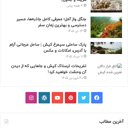
3 هفته پیش
جنگل واز آمل؛ معرفی کامل جاذبه‌ها، مسیر
دسترسی و بهترین زمان سفر
13 تیر 1405
پارک ساحلی سیمرغ کیش | ساحل مرجانی آرام
با آدرس، امکانات و عکس
11 خرداد 1405
تفریحات ترسناک کیش و جاهایی که از دیدن
آن وحشت خواهید کرد!
30 فروردین 1405
فیسبوک
توییتر
پینتریست
یوتیوب
وردپرس
اینستاگرام
آخرین مطالب