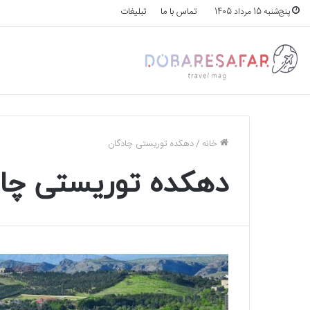
تماس با ما
تبلیغات
پنج‌شنبه 15 مرداد 1405
خانه
/
دهکده توریستی چادگان
دهکده توریستی چا