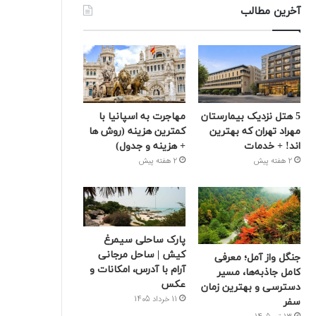
آخرین مطالب
5 هتل نزدیک بیمارستان
مهاجرت به اسپانیا با
مهراد تهران که بهترین‌
کمترین هزینه (روش ها
اند! + خدمات
+ هزینه و جدول)
2 هفته پیش
2 هفته پیش
پارک ساحلی سیمرغ
کیش | ساحل مرجانی
جنگل واز آمل؛ معرفی
آرام با آدرس، امکانات و
کامل جاذبه‌ها، مسیر
عکس
دسترسی و بهترین زمان
11 خرداد 1405
سفر