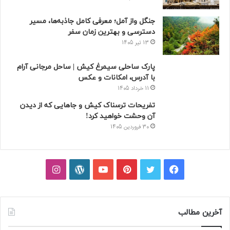
جنگل واز آمل؛ معرفی کامل جاذبه‌ها، مسیر
دسترسی و بهترین زمان سفر
13 تیر 1405
پارک ساحلی سیمرغ کیش | ساحل مرجانی آرام
با آدرس، امکانات و عکس
11 خرداد 1405
تفریحات ترسناک کیش و جاهایی که از دیدن
آن وحشت خواهید کرد!
30 فروردین 1405
فیسبوک
توییتر
پینتریست
یوتیوب
وردپرس
اینستاگرام
آخرین مطالب