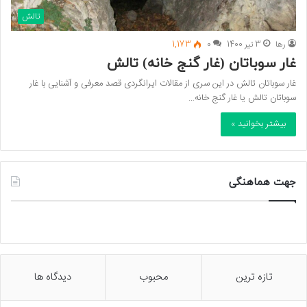
تالش
رها
3 تیر 1400
0
1,173
غار سوباتان (غار گنج خانه) تالش
غار سوباتان تالش در این سری از مقالات ایرانگردی قصد معرفی و آشنایی با غار
سوباتان تالش یا غار گنج خانه…
بیشتر بخوانید »
جهت هماهنگی
تازه ترین
محبوب
دیدگاه ها