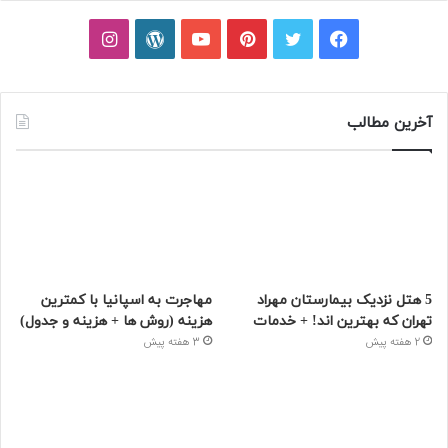
فیسبوک
توییتر
پینتریست
یوتیوب
وردپرس
اینستاگرام
آخرین مطالب
5 هتل نزدیک بیمارستان مهراد
مهاجرت به اسپانیا با کمترین
تهران که بهترین‌ اند! + خدمات
هزینه (روش ها + هزینه و جدول)
2 هفته پیش
3 هفته پیش