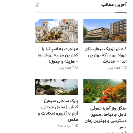
آخرین مطالب
5 هتل نزدیک بیمارستان
مهاجرت به اسپانیا با
مهراد تهران که بهترین‌
کمترین هزینه (روش ها
اند! + خدمات
+ هزینه و جدول)
2 هفته پیش
3 هفته پیش
پارک ساحلی سیمرغ
کیش | ساحل مرجانی
جنگل واز آمل؛ معرفی
آرام با آدرس، امکانات و
کامل جاذبه‌ها، مسیر
عکس
دسترسی و بهترین زمان
11 خرداد 1405
سفر