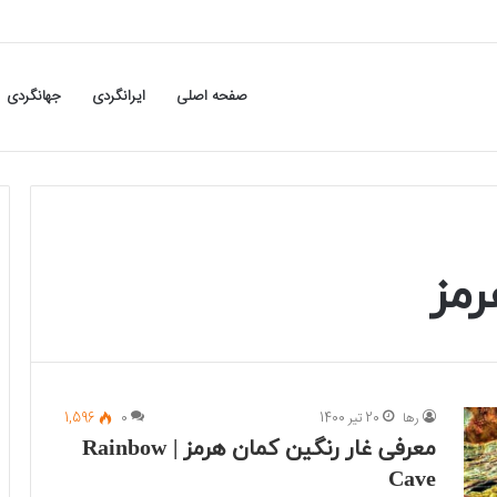
صفحه اصلی
ایرانگردی
جهانگردی
رمز
رها
20 تیر 1400
0
1,596
معرفی غار رنگین کمان هرمز | Rainbow
Cave