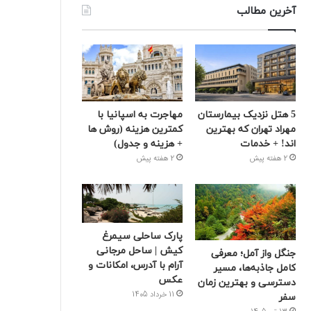
آخرین مطالب
5 هتل نزدیک بیمارستان
مهاجرت به اسپانیا با
مهراد تهران که بهترین‌
کمترین هزینه (روش ها
اند! + خدمات
+ هزینه و جدول)
2 هفته پیش
2 هفته پیش
پارک ساحلی سیمرغ
کیش | ساحل مرجانی
جنگل واز آمل؛ معرفی
آرام با آدرس، امکانات و
کامل جاذبه‌ها، مسیر
عکس
دسترسی و بهترین زمان
11 خرداد 1405
سفر