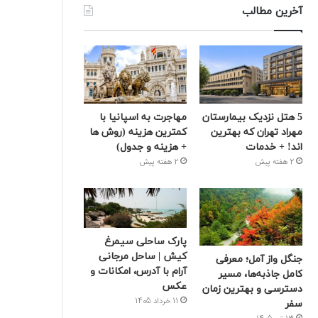
آخرین مطالب
5 هتل نزدیک بیمارستان
مهاجرت به اسپانیا با
مهراد تهران که بهترین‌
کمترین هزینه (روش ها
اند! + خدمات
+ هزینه و جدول)
2 هفته پیش
2 هفته پیش
پارک ساحلی سیمرغ
کیش | ساحل مرجانی
جنگل واز آمل؛ معرفی
آرام با آدرس، امکانات و
کامل جاذبه‌ها، مسیر
عکس
دسترسی و بهترین زمان
11 خرداد 1405
سفر