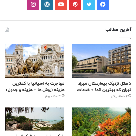
فیسبوک
توییتر
پینتریست
یوتیوب
وردپرس
اینستاگرام
آخرین مطالب
5 هتل نزدیک بیمارستان مهراد
مهاجرت به اسپانیا با کمترین
تهران که بهترین‌ اند! + خدمات
هزینه (روش ها + هزینه و جدول)
2 هفته پیش
3 هفته پیش