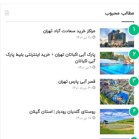
مطالب محبوب
مراکز خرید سعادت‌ آباد تهران
20 تیر 1401
پارک آبی اکباتان تهران + خرید اینترنتی بلیط پارک
آبی اکباتان
9 تیر 1401
قصر آبی پارس تهران
31 خرداد 1401
روستای گلدیان رودبار | استان گیلان
17 تیر 1400