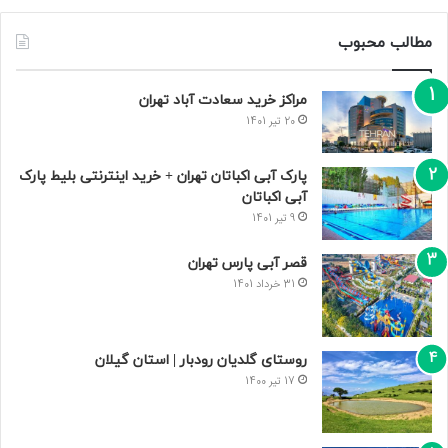
مطالب محبوب
مراکز خرید سعادت‌ آباد تهران
20 تیر 1401
پارک آبی اکباتان تهران + خرید اینترنتی بلیط پارک
آبی اکباتان
9 تیر 1401
قصر آبی پارس تهران
31 خرداد 1401
روستای گلدیان رودبار | استان گیلان
17 تیر 1400